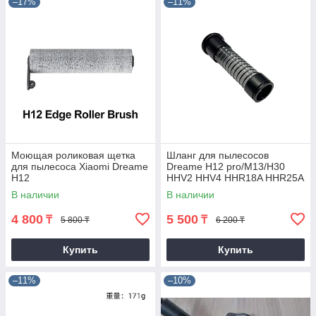
–17%
–11%
Моющая роликовая щетка
Шланг для пылесосов
для пылесоса Xiaomi Dreame
Dreame H12 pro/M13/H30
H12
HHV2 HHV4 HHR18A HHR25A
HHR25B
В наличии
В наличии
4 800
5 500
₸
₸
5 800 ₸
6 200 ₸
Купить
Купить
–11%
–10%