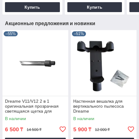
Купить
Купить
Акционные предложения и новинки
–55%
–51%
Dreame V11/V12 2 в 1
Настенная вешалка для
оригинальная прозрачная
вертикального пылесоса
светящаяся щетка для
Dreame
удаления пыли
V8/V9/V9p/V10/V11/V12
В наличии
В наличии
6 500
5 900
₸
₸
14 500 ₸
12 000 ₸