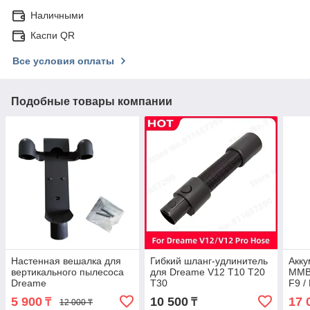
Наличными
Каспи QR
Все условия оплаты
Подобные товары компании
Настенная вешалка для
Гибкий шланг-удлинитель
Акку
вертикального пылесоса
для Dreame V12 T10 T20
MMB
Dreame
T30
F9 /
V8/V9/V9p/V10/V11/V12
5 900
10 500
17 
₸
₸
12 000 ₸