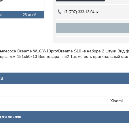
+7 (707) 333-13-04
25 дней
пылесоса Dreame W10/W10pro\Dreame S10 -в наборе 2 штуки Вид 
ры, мм-151x50x13 Вес товара, г-52 Так же есть оригинальный фил
ки
Xiaomi
ля заказа