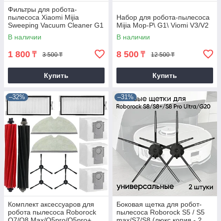
Фильтры для робота-
пылесоса Xiaomi Mijia
Набор для робота-пылесоса
Sweeping Vacuum Cleaner G1
Mijia Mop-P\ G1\ Viomi V3/V2
(1 штука)
В наличии
В наличии
1 800
8 500
₸
₸
3 500 ₸
12 500 ₸
Купить
Купить
–32%
–31%
Комплект аксессуаров для
Боковая щетка для робот-
робота пылесоса Roborock
пылесоса Roborock S5 / S5
Q7/Q8 Max/Q5pro/Q5pro+
max/S7/S8 (люкс копия - 2