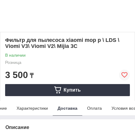
Фильтр для пылесоса xiaomi mop p \ LDS \
Viomi V3\ Viomi V2\ Mijia 3C
В наличии
Розница
3 500
₸
Купить
ние
Характеристики
Доставка
Оплата
Условия во
Описание