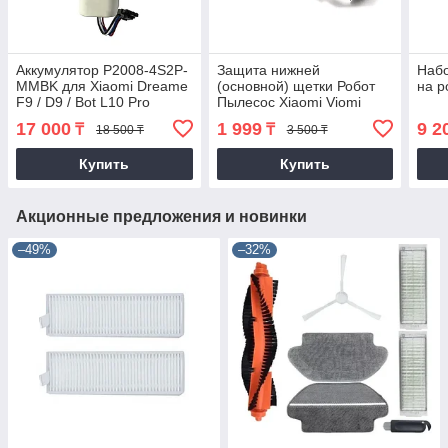
Аккумулятор P2008-4S2P-
Защита нижней
Набо
MMBK для Xiaomi Dreame
(основной) щетки Робот
на р
F9 / D9 / Bot L10 Pro
Пылесос Xiaomi Viomi
V2/V2 Pro/V3/Mop P
17 000
1 999
9 2
₸
₸
18 500 ₸
3 500 ₸
(STYTJ02YM)
Купить
Купить
Акционные предложения и новинки
–49%
–32%