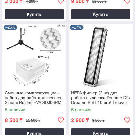
3 000
9 200
₸
₸
4 200 ₸
12 500 ₸
Купить
Купить
–26%
–17%
Сменные комплектующие -
HEPA фильтр (2шт) для
набор для робота-пылесоса
робота пылесоса Dreame D9\
Xiaomi Roidmi EVA SDJ06RM
Dreame Bot L10 pro\ Trouver
LDS\ Dreame D10S pro\F9 pro
В наличии
В наличии
8 500
2 900
₸
₸
11 500 ₸
3 500 ₸
Купить
Купить