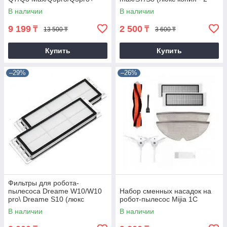
штуки)
В наличии
В наличии
9 199
2 500
₸
₸
13 500 ₸
3 600 ₸
Купить
Купить
–29%
–26%
Фильтры для робота-
пылесоса Dreame W10/W10
Набор сменных насадок на
pro\ Dreame S10 (люкс
робот-пылесос Mijia 1C
копия)
В наличии
В наличии