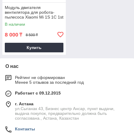
Модуль двигателя
вентилятора для робота-
пылесоса Xiaomi Mi 1S 1C 1st
SDJQR01RR SDJQR03RR
В наличии
SDJQR и Dreame D9/L10
8 000
₸
8 500 ₸
Купить
О нас
Рейтинг не сформирован
Менее 5 отзывов за последний год
Работает с 09.12.2015
г. Астана
ул.Сыганак 43, Бизнес центр Ансар, пункт выдачи,
выдача покупок, предварительно должна быть
согласована., Астана, Казахстан
Контакты