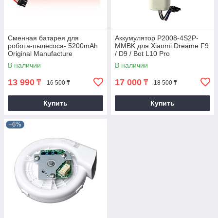
Сменная батарея для
Аккумулятор P2008-4S2P-
робота-пылесоса- 5200mAh
MMBK для Xiaomi Dreame F9
Original Manufacture
/ D9 / Bot L10 Pro
Roborock (люкс копия, 30
В наличии
В наличии
дней гарантия)
13 990
17 000
₸
₸
16 500 ₸
18 500 ₸
Купить
Купить
–6%