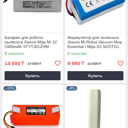
Батарея для робота-
Аккумулятор для пылесоса
пылесоса Xiaomi Mijia Mi 1C
Xiaomi Mi Robot Vacuum Mop
2400mAh STYTJ01ZHM
Essential \ Mijia G1 MJSTG1
В наличии
В наличии
14 000
9 990
₸
₸
17 000 ₸
12 000 ₸
Купить
Купить
–15%
–8%