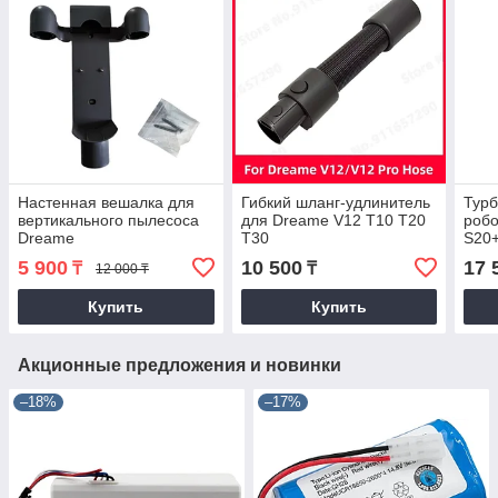
Настенная вешалка для
Гибкий шланг-удлинитель
Турб
вертикального пылесоса
для Dreame V12 T10 T20
робо
Dreame
T30
S20+
V8/V9/V9p/V10/V11/V12
5 900
10 500
17 
₸
₸
12 000 ₸
Купить
Купить
Акционные предложения и новинки
–18%
–17%