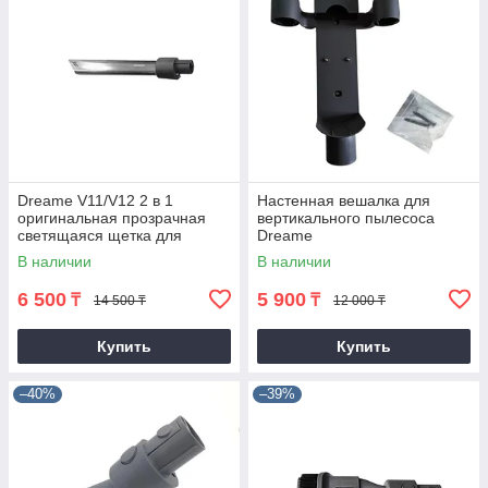
Dreame V11/V12 2 в 1
Настенная вешалка для
оригинальная прозрачная
вертикального пылесоса
светящаяся щетка для
Dreame
удаления пыли
V8/V9/V9p/V10/V11/V12
В наличии
В наличии
6 500
5 900
₸
₸
14 500 ₸
12 000 ₸
Купить
Купить
–40%
–39%