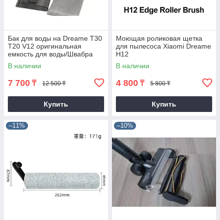
Бак для воды на Dreame T30
Моющая роликовая щетка
T20 V12 оригинальная
для пылесоса Xiaomi Dreame
емкость для воды/Швабра
H12
В наличии
В наличии
7 700
4 800
₸
₸
12 500 ₸
5 800 ₸
Купить
Купить
–11%
–10%