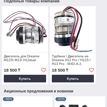
Подобные товары компании
Двигатель для Dreame
Турбина \ Двигатель на
M12S\ M13\ H12dual
Dreame H12 Pro / H12S /
H13 Pro - MXD-A-2,
оригинал
18 500
18 500
₸
₸
Купить
Купить
Акционные предложения и новинки
–55%
–51%