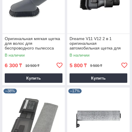
Оригинальная мягкая щетка
Dreame V11 V12 2 в 1
для волос для
оригинальная
беспроводного пылесоса
автомобильная щетка для
Dreame V9 V9B V11 V11SET
удаления пыли
В наличии
В наличии
V12 T10 T20 T30
6 300
5 800
₸
₸
10 500 ₸
9 500 ₸
Купить
Купить
–38%
–17%