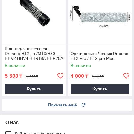
Шланг для пылесосов
Dreame H12 pro/M13/H30
Оригинальный валик Dreame
HHV2 HHV4 HHR18A HHR25A
H12 Pro / H12 pro Plus
HHR25B
В наличии
В наличии
5 500
4 000
₸
₸
6 200 ₸
4 500 ₸
Купить
Купить
Показать ещё
О нас
Рейтинг не сформирован