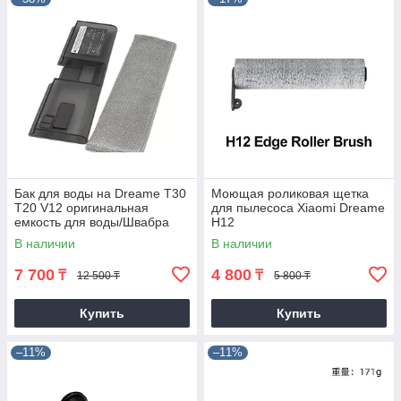
Бак для воды на Dreame T30
Моющая роликовая щетка
T20 V12 оригинальная
для пылесоса Xiaomi Dreame
емкость для воды/Швабра
H12
В наличии
В наличии
7 700
4 800
₸
₸
12 500 ₸
5 800 ₸
Купить
Купить
–11%
–11%