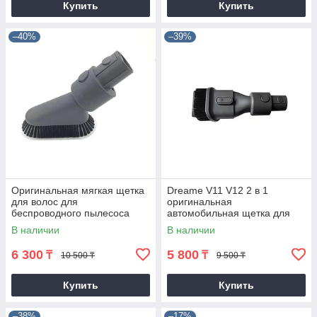
Купить
Купить
–40%
–39%
Оригинальная мягкая щетка
Dreame V11 V12 2 в 1
для волос для
оригинальная
беспроводного пылесоса
автомобильная щетка для
Dreame V9 V9B V11 V11SET
удаления пыли
В наличии
В наличии
V12 T10 T20 T30
6 300
5 800
₸
₸
10 500 ₸
9 500 ₸
Купить
Купить
–38%
–17%