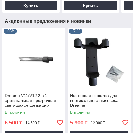
Купить
Купить
Акционные предложения и новинки
–55%
–51%
Dreame V11/V12 2 в 1
Настенная вешалка для
оригинальная прозрачная
вертикального пылесоса
светящаяся щетка для
Dreame
удаления пыли
V8/V9/V9p/V10/V11/V12
В наличии
В наличии
6 500
5 900
₸
₸
14 500 ₸
12 000 ₸