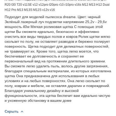
R20 t30 T20 v11SE v12 v12pro t20pro r10 r10pro v16s М12 М1З Н12 Dual
Н12 Pro M13 M13S M12S v12s v16
Подходит для моделей пылесоса dreame. Цвет: черный
Зелёный лазерный луч подсветки напряжение 25,2v - 29,6v
мощность 40w Мягкая роликовая щетка С помощью этой
щетки Вы сможете идеально, безопасно и эффективно
очистить все виды твердых полов и ковров Ролик щетки мягко
скользит по полу, не оставляет разводов и бережно полирует
поверхность. Щетка подходит для деликатных поверхностей,
не травмирует их. Кроме того, щетка легко моется, что
беспечивает ее долговечность и сохраняет ее
первоначальный вид на протяжении длительного зремени.
Вы сможете легко удалить пыль, волось другие загрязнения,
благодаря специальным материалам, из которых изготовлена
щетка Она предназначена для использования в любых
условиях и на любых поверхностях. Она легко скользит по
полу, коврам и мебели, не оставляя дарапин и повреждений.
Благодаря уникальному дизайну и высокой
функциональности, эта щетка беспечит вам идеально чистую
и ухоженную эбстановку в вашем доме
Скрыть