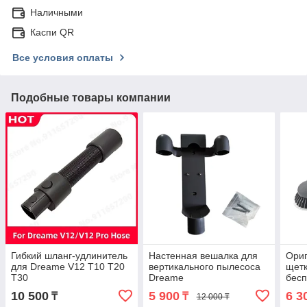
Наличными
Каспи QR
Все условия оплаты
Подобные товары компании
Гибкий шланг-удлинитель
Настенная вешалка для
Ориг
для Dreame V12 T10 T20
вертикального пылесоса
щетк
T30
Dreame
бесп
V8/V9/V9p/V10/V11/V12
Drea
10 500
5 900
6 3
₸
₸
12 000 ₸
V11S