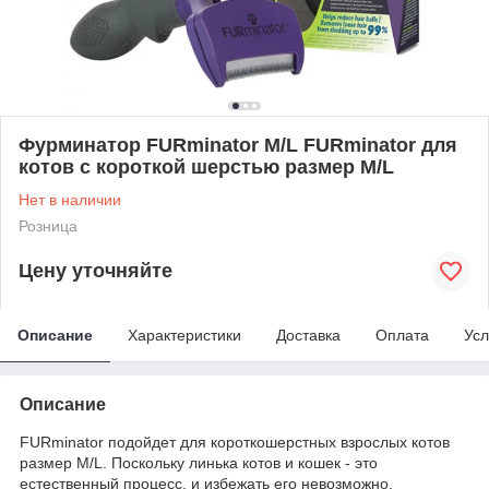
Фурминатор FURminator M/L FURminator для
котов с короткой шерстью размер M/L
Нет в наличии
Розница
Цену уточняйте
Описание
Характеристики
Доставка
Оплата
Усл
Описание
FURminator подойдет для короткошерстных взрослых котов
размер M/L. Поскольку линька котов и кошек - это
естественный процесс, и избежать его невозможно,