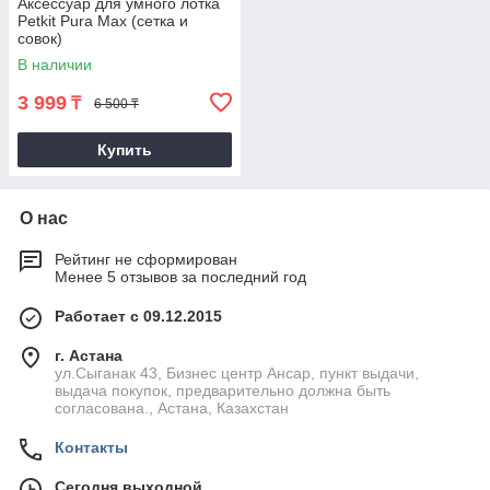
Аксессуар для умного лотка
Petkit Pura Max (сетка и
совок)
В наличии
3 999
₸
6 500 ₸
Купить
О нас
Рейтинг не сформирован
Менее 5 отзывов за последний год
Работает с 09.12.2015
г. Астана
ул.Сыганак 43, Бизнес центр Ансар, пункт выдачи,
выдача покупок, предварительно должна быть
согласована., Астана, Казахстан
Контакты
Сегодня выходной