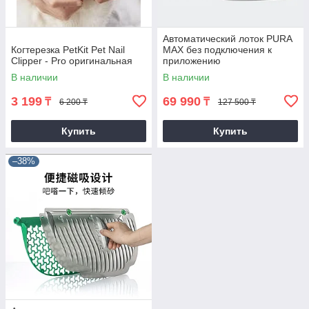
Автоматический лоток PURA
Когтерезка PetKit Pet Nail
MAX без подключения к
Clipper - Pro оригинальная
приложению
В наличии
В наличии
3 199
69 990
₸
₸
6 200 ₸
127 500 ₸
Купить
Купить
–38%