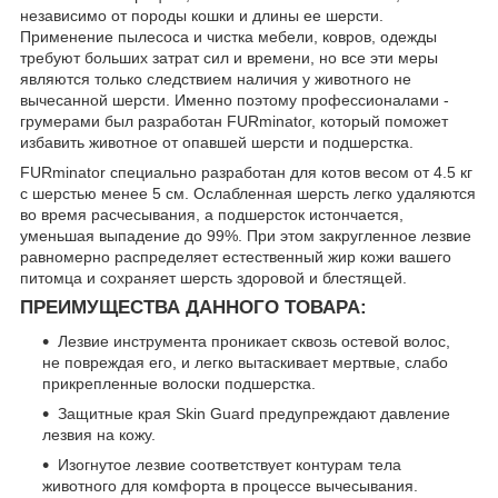
независимо от породы кошки и длины ее шерсти.
Применение пылесоса и чистка мебели, ковров, одежды
требуют больших затрат сил и времени, но все эти меры
являются только следствием наличия у животного не
вычесанной шерсти. Именно поэтому профессионалами -
грумерами был разработан FURminator, который поможет
избавить животное от опавшей шерсти и подшерстка.
FURminator специально разработан для котов весом от 4.5 кг
с шерстью менее 5 см. Ослабленная шерсть легко удаляются
во время расчесывания, а подшерсток истончается,
уменьшая выпадение до 99%. При этом закругленное лезвие
равномерно распределяет естественный жир кожи вашего
питомца и сохраняет шерсть здоровой и блестящей.
ПРЕИМУЩЕСТВА ДАННОГО ТОВАРА:
Лезвие инструмента проникает сквозь остевой волос,
не повреждая его, и легко вытаскивает мертвые, слабо
прикрепленные волоски подшерстка.
Защитные края Skin Guard предупреждают давление
лезвия на кожу.
Изогнутое лезвие соответствует контурам тела
животного для комфорта в процессе вычесывания.