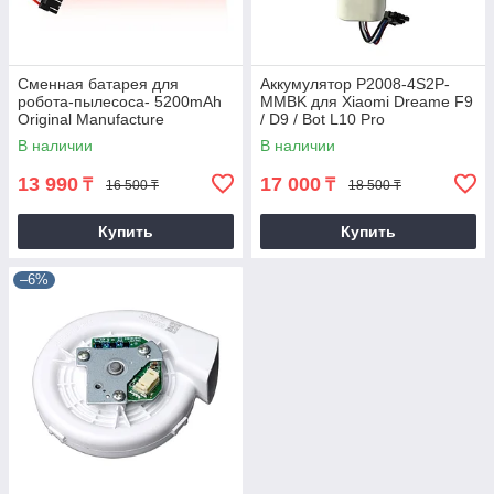
Сменная батарея для
Аккумулятор P2008-4S2P-
робота-пылесоса- 5200mAh
MMBK для Xiaomi Dreame F9
Original Manufacture
/ D9 / Bot L10 Pro
Roborock (люкс копия, 30
В наличии
В наличии
дней гарантия)
13 990
17 000
₸
₸
16 500 ₸
18 500 ₸
Купить
Купить
–6%