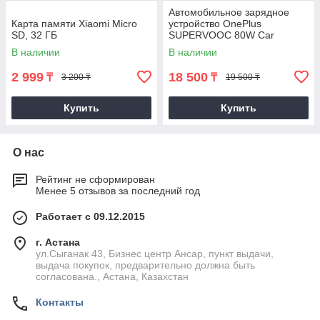
Автомобильное зарядное
Карта памяти Xiaomi Micro
устройство OnePlus
SD, 32 ГБ
SUPERVOOC 80W Car
Charger + Кабель OnePlus
В наличии
В наличии
Type-A to Type-C 10A
2 999
18 500
₸
₸
3 200 ₸
19 500 ₸
Купить
Купить
О нас
Рейтинг не сформирован
Менее 5 отзывов за последний год
Работает с 09.12.2015
г. Астана
ул.Сыганак 43, Бизнес центр Ансар, пункт выдачи,
выдача покупок, предварительно должна быть
согласована., Астана, Казахстан
Контакты