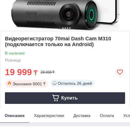
Видеорегистратор 70mai Dash Cam M310
(подключается только на Android)
В наличии
Розница
19 999
₸
28 000 ₸
Осталось
26 дней
Экономия
8001 ₸
Купить
Описание
Характеристики
Доставка
Оплата
Усл