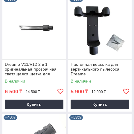
Dreame V11/V12 2 в 1
Настенная вешалка для
оригинальная прозрачная
вертикального пылесоса
светящаяся щетка для
Dreame
удаления пыли
V8/V9/V9p/V10/V11/V12
В наличии
В наличии
6 500
5 900
₸
₸
14 500 ₸
12 000 ₸
Купить
Купить
–40%
–39%