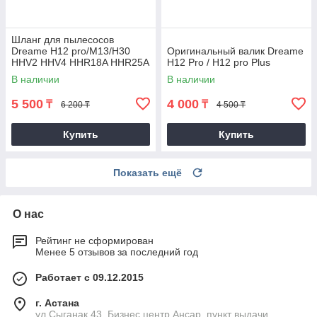
Шланг для пылесосов
Dreame H12 pro/M13/H30
Оригинальный валик Dreame
HHV2 HHV4 HHR18A HHR25A
H12 Pro / H12 pro Plus
HHR25B
В наличии
В наличии
5 500
4 000
₸
₸
6 200 ₸
4 500 ₸
Купить
Купить
Показать ещё
О нас
Рейтинг не сформирован
Менее 5 отзывов за последний год
Работает с 09.12.2015
г. Астана
ул.Сыганак 43, Бизнес центр Ансар, пункт выдачи,