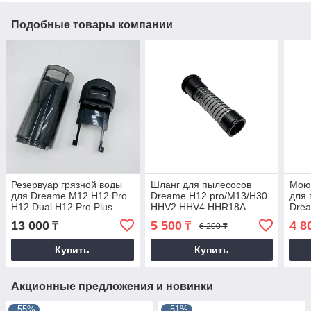
Подобные товары компании
Резервуар грязной воды
Шланг для пылесосов
Мою
для Dreame M12 H12 Pro
Dreame H12 pro/M13/H30
для 
H12 Dual H12 Pro Plus
HHV2 HHV4 HHR18A
Dre
HHR25A HHR25B
13 000
5 500
4 8
₸
₸
6 200 ₸
Купить
Купить
Акционные предложения и новинки
–55%
–51%