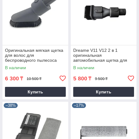
Оригинальная мягкая щетка
Dreame V11 V12 2 в 1
для волос для
оригинальная
беспроводного пылесоса
автомобильная щетка для
Dreame V9 V9B V11 V11SET
удаления пыли
В наличии
В наличии
V12 T10 T20 T30
6 300
5 800
₸
₸
10 500 ₸
9 500 ₸
Купить
Купить
–38%
–17%