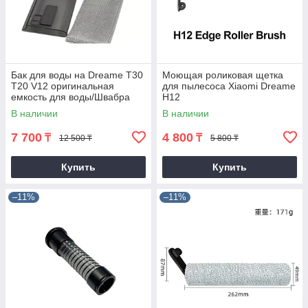
Бак для воды на Dreame T30
Моющая роликовая щетка
T20 V12 оригинальная
для пылесоса Xiaomi Dreame
емкость для воды/Швабра
H12
В наличии
В наличии
7 700
4 800
₸
₸
12 500 ₸
5 800 ₸
Купить
Купить
–11%
–11%