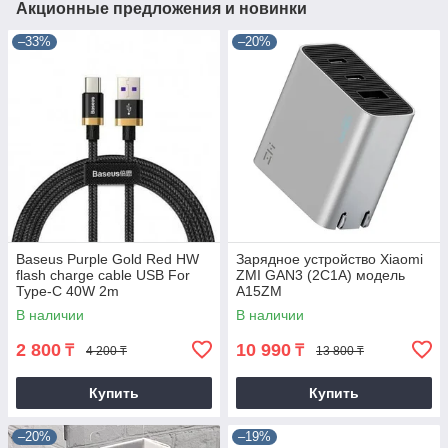
Акционные предложения и новинки
–33%
–20%
Baseus Purple Gold Red HW
Зарядное устройство Xiaomi
flash charge cable USB For
ZMI GAN3 (2C1A) модель
Type-C 40W 2m
A15ZM
В наличии
В наличии
2 800
10 990
₸
₸
4 200 ₸
13 800 ₸
Купить
Купить
–20%
–19%