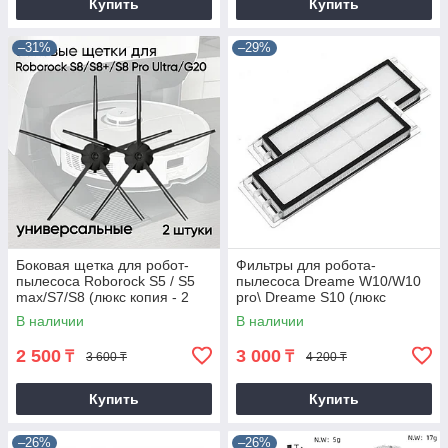
Купить
Купить
–31%
–29%
Боковая щетка для робот-
Фильтры для робота-
пылесоса Roborock S5 / S5
пылесоса Dreame W10/W10
max/S7/S8 (люкс копия - 2
pro\ Dreame S10 (люкс
штуки)
копия)
В наличии
В наличии
2 500
3 000
₸
₸
3 600 ₸
4 200 ₸
Купить
Купить
–26%
–26%