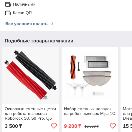
Наличными
Каспи QR
Все условия оплаты
Подобные товары компании
Основные сменные щетки
Набор сменных насадок
Мото
для робота-пылесоса
на робот-пылесос Mijia 1C
для 
Roborock S8, S8 Pro, Q5
Drea
Pro, Q8 Max
RLS
3 500
9 200
15 
₸
₸
12 500 ₸