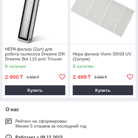
HEPA фильтр (2шт) для
робота пылесоса Dreame D9\
Hepa фильтр Viomi S9\S9 UV
Dreame Bot L10 pro\ Trouver
(2штуки)
LDS\ Dreame D10S pro\F9 pro
В наличии
В наличии
2 900
2 499
₸
₸
3 500 ₸
3 000 ₸
Купить
Купить
О нас
Рейтинг не сформирован
Менее 5 отзывов за последний год
Работает с 09.12.2015