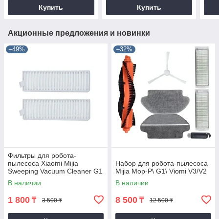
Купить
Купить
Акционные предложения и новинки
–49%
–32%
Фильтры для робота-
пылесоса Xiaomi Mijia
Набор для робота-пылесоса
Sweeping Vacuum Cleaner G1
Mijia Mop-P\ G1\ Viomi V3/V2
(1 штука)
В наличии
В наличии
1 800
8 500
₸
₸
3 500 ₸
12 500 ₸