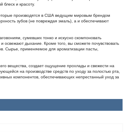
 блеск и красоту.
 которые производятся в США ведущим мировым брендом
ерхность зубов (не повреждая эмаль), а и обеспечивают
лаговониям, сумевших тонко и искусно скомпоновать
 и освежают дыхание. Кроме того, вы сможете почувствовать
бов. Сырье, применяемое для ароматизации пасты,
его вещества, создает ощущение прохлады и свежести на
ющейся на производстве средств по уходу за полостью рта,
тивных компонентов, обеспечивающих непрестанный уход за