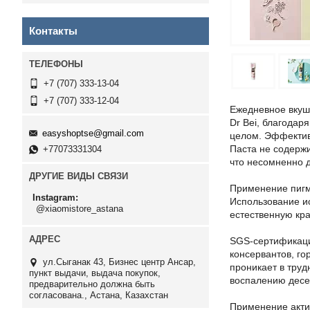
Контакты
+7 (707) 333-13-04
+7 (707) 333-12-04
Ежедневное вкуше
Dr Bei, благодар
easyshoptse@gmail.com
целом. Эффектив
Паста не содерж
+77073331304
что несомненно 
ДРУГИЕ ВИДЫ СВЯЗИ
Применение пигм
Instagram
Использование ис
@xiaomistore_astana
естественную кра
SGS-сертификация
консервантов, г
ул.Сыганак 43, Бизнес центр Ансар,
проникает в труд
пункт выдачи, выдача покупок,
воспалению десе
предварительно должна быть
согласована., Астана, Казахстан
Применение акти