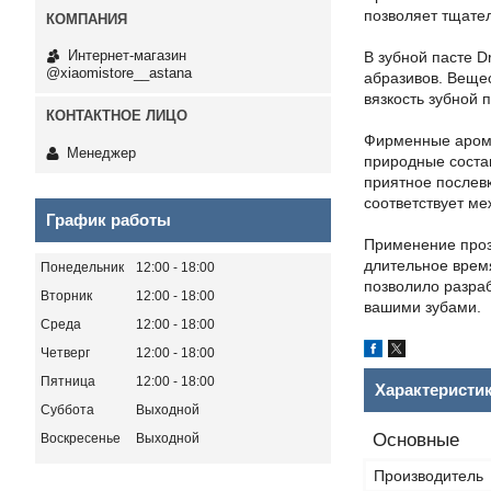
позволяет тщател
Интернет-магазин
В зубной пасте 
@xiaomistore__astana
абразивов. Вещес
вязкость зубной 
Фирменные аромат
Менеджер
природные состав
приятное послевк
соответствует м
График работы
Применение проз
длительное врем
Понедельник
12:00
18:00
позволило разра
Вторник
12:00
18:00
вашими зубами.
Среда
12:00
18:00
Четверг
12:00
18:00
Пятница
12:00
18:00
Характеристи
Суббота
Выходной
Основные
Воскресенье
Выходной
Производитель