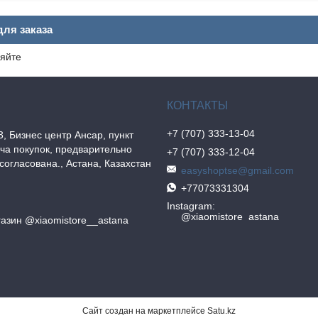
ля заказа
яйте
+7 (707) 333-13-04
3, Бизнес центр Ансар, пункт
ча покупок, предварительно
+7 (707) 333-12-04
согласована., Астана, Казахстан
easyshoptse@gmail.com
+77073331304
Instagram
@xiaomistore_astana
азин @xiaomistore__astana
Сайт создан на маркетплейсе
Satu.kz