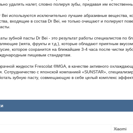
ьно удалять налет, словно полируя зубы, придавая им естественный
Dr Bei используются исключительно лучшие абразивные вещества,
тва, входящие в состав Dr Bei, не только очищают и полируют пов
пасты.
ы зубной пасты Dr Bei - это результат работы специалистов по б
ляющие (мята, фрукты и т.д.), которые обладают приятным вкусом
усие, которое сохранится на ближайшие 3-4 часа после чистки зу
еждународным пищевым стандартам.
рачной жидкости Frescolat ®MGA, в качестве активного охлаждающ
я. Сотрудничество с японской компанией «SUNSTAR», специализиру
ботать зубную пасту, совмещающую в себе целый комплекс эффек
ки
Xiaomi