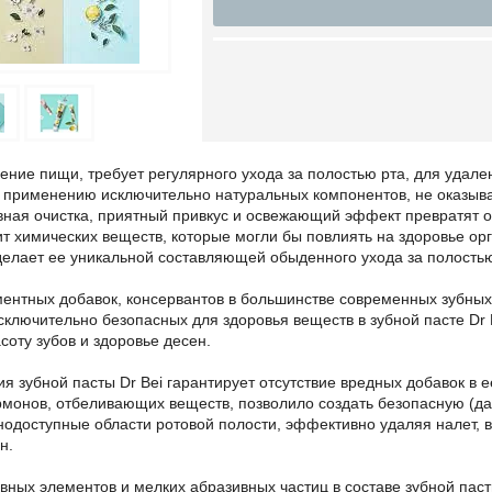
ние пищи, требует регулярного ухода за полостью рта, для удале
я применению исключительно натуральных компонентов, не оказыва
ная очистка, приятный привкус и освежающий эффект превратят о
ит химических веществ, которые могли бы повлиять на здоровье о
делает ее уникальной составляющей обыденного ухода за полостью
ентных добавок, консервантов в большинстве современных зубных 
ключительно безопасных для здоровья веществ в зубной пасте Dr 
соту зубов и здоровье десен.
 зубной пасты Dr Bei гарантирует отсутствие вредных добавок в 
ормонов, отбеливающих веществ, позволило создать безопасную (д
нодоступные области ротовой полости, эффективно удаляя налет, 
н.
вных элементов и мелких абразивных частиц в составе зубной пас