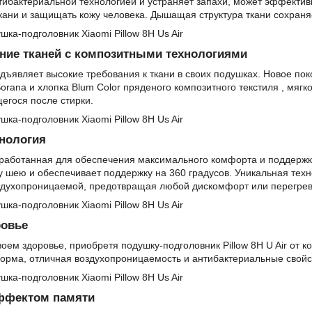
ибактериальной технологией и устраняет запахи, может эффективн
кани и защищать кожу человека. Дышащая структура ткани сохраня
ние тканей с композитными технологиями
ъявляет высокие требования к ткани в своих подушках. Новое пок
orana и хлопка Blum Color пряденого композитного текстиля , мягк
гося после стирки.
нология
зработанная для обеспечения максимального комфорта и поддержк
 шею и обеспечивает поддержку на 360 градусов. Уникальная техн
здухопроницаемой, предотвращая любой дискомфорт или перегрев 
ровье
воем здоровье, приобретя подушку-подголовник Pillow 8H U Air от к
орма, отличная воздухопроницаемость и антибактериальные свойс
эффектом памяти