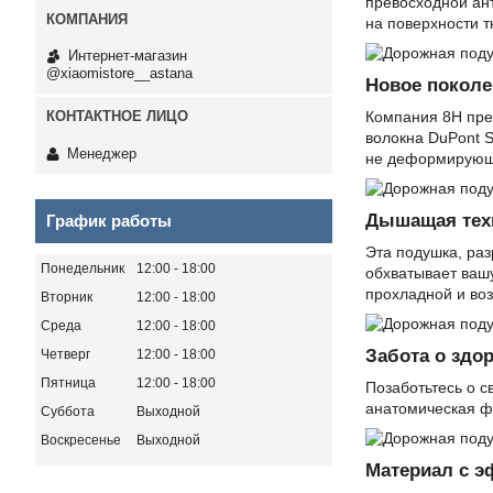
превосходной ант
на поверхности т
Интернет-магазин
@xiaomistore__astana
Новое поколе
Компания 8H пред
волокна DuPont S
Менеджер
не деформирующе
Дышащая тех
График работы
Эта подушка, ра
Понедельник
12:00
18:00
обхватывает вашу
прохладной и во
Вторник
12:00
18:00
Среда
12:00
18:00
Забота о здо
Четверг
12:00
18:00
Пятница
12:00
18:00
Позаботьтесь о с
анатомическая ф
Суббота
Выходной
Воскресенье
Выходной
Материал с 