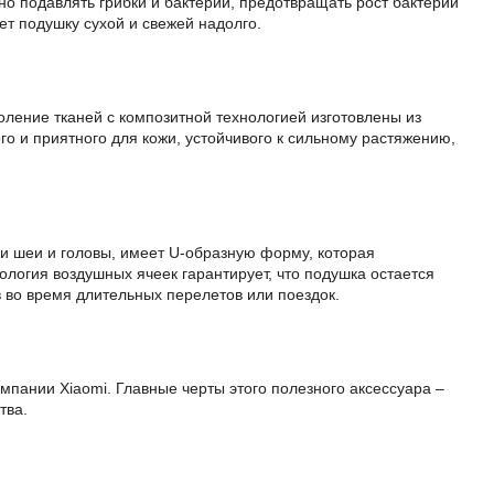
о подавлять грибки и бактерии, предотвращать рост бактерий
ет подушку сухой и свежей надолго.
оление тканей с композитной технологией изготовлены из
ого и приятного для кожи, устойчивого к сильному растяжению,
и шеи и головы, имеет U-образную форму, которая
ология воздушных ячеек гарантирует, что подушка остается
во время длительных перелетов или поездок.
омпании Xiaomi. Главные черты этого полезного аксессуара –
тва.