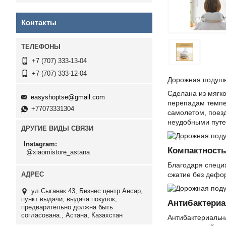
Контакты
+7 (707) 333-13-04
+7 (707) 333-12-04
Дорожная подушка
Сделана из мягк
easyshoptse@gmail.com
перепадам темпер
+77073331304
самолетом, поез
неудобными путеш
ДРУГИЕ ВИДЫ СВЯЗИ
Instagram
Компактность
@xiaomistore_astana
Благодаря специ
сжатие без дефор
ул.Сыганак 43, Бизнес центр Ансар,
пункт выдачи, выдача покупок,
Антибактериа
предварительно должна быть
согласована., Астана, Казахстан
Антибактериальна