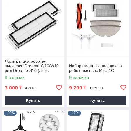
Фильтры для робота-
пылесоса Dreame W10/W10
Набор сменных насадок на
pro\ Dreame S10 (люкс
робот-пылесос Mijia 1C
копия)
В наличии
В наличии
3 000
9 200
₸
₸
4 200 ₸
12 500 ₸
Купить
Купить
–26%
–17%