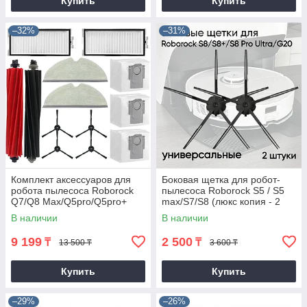
Купить
Купить
–32%
–31%
Комплект аксессуаров для
Боковая щетка для робот-
робота пылесоса Roborock
пылесоса Roborock S5 / S5
Q7/Q8 Max/Q5pro/Q5pro+
max/S7/S8 (люкс копия - 2
штуки)
В наличии
В наличии
9 199
2 500
₸
₸
13 500 ₸
3 600 ₸
Купить
Купить
–29%
–26%