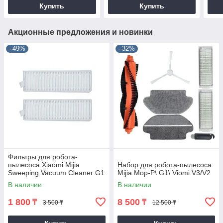
Купить
Купить
Акционные предложения и новинки
–49%
–32%
Фильтры для робота-
пылесоса Xiaomi Mijia
Набор для робота-пылесоса
Sweeping Vacuum Cleaner G1
Mijia Mop-P\ G1\ Viomi V3/V2
(1 штука)
В наличии
В наличии
1 800
8 500
₸
₸
3 500 ₸
12 500 ₸