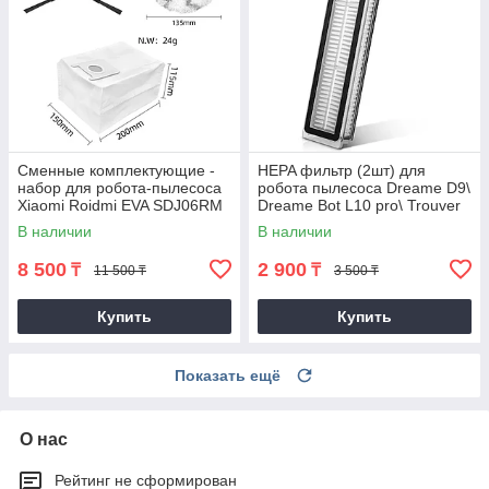
Сменные комплектующие -
HEPA фильтр (2шт) для
набор для робота-пылесоса
робота пылесоса Dreame D9\
Xiaomi Roidmi EVA SDJ06RM
Dreame Bot L10 pro\ Trouver
LDS\ Dreame D10S pro\F9 pro
В наличии
В наличии
8 500
2 900
₸
₸
11 500 ₸
3 500 ₸
Купить
Купить
Показать ещё
О нас
Рейтинг не сформирован