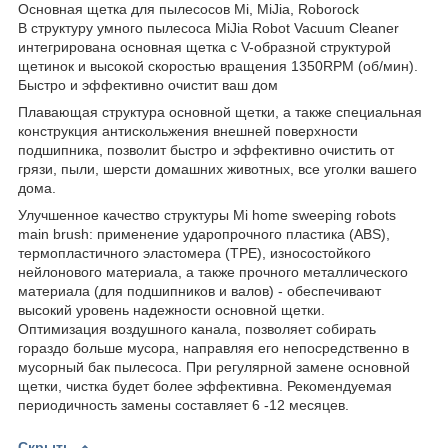
Основная щетка для пылесосов Mi, MiJia, Roborock
В структуру умного пылесоса MiJia Robot Vacuum Cleaner
интегрирована основная щетка с V-образной структурой
щетинок и высокой скоростью вращения 1350RPM (об/мин).
Быстро и эффективно очистит ваш дом
Плавающая структура основной щетки, а также специальная
конструкция антискольжения внешней поверхности
подшипника, позволит быстро и эффективно очистить от
грязи, пыли, шерсти домашних животных, все уголки вашего
дома.
Улучшенное качество структуры Mi home sweeping robots
main brush: применение ударопрочного пластика (ABS),
термопластичного эластомера (TPE), износостойкого
нейлонового материала, а также прочного металлического
материала (для подшипников и валов) - обеспечивают
высокий уровень надежности основной щетки.
Оптимизация воздушного канала, позволяет собирать
гораздо больше мусора, направляя его непосредственно в
мусорный бак пылесоса. При регулярной замене основной
щетки, чистка будет более эффективна. Рекомендуемая
периодичность замены составляет 6 -12 месяцев.
Скрыть