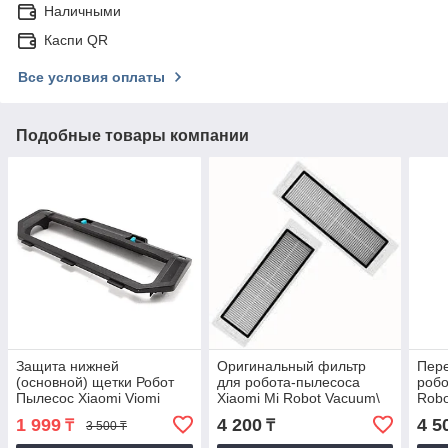
Наличными
Каспи QR
Все условия оплаты
Подобные товары компании
Защита нижней
Оригинальный фильтр
Пере
(основной) щетки Робот
для робота-пылесоса
робо
Пылесос Xiaomi Viomi
Xiaomi Mi Robot Vacuum\
Robo
V2/V2 Pro/V3/Mop P
Roborock S5/ E5
Miji
1 999
4 200
4 5
₸
₸
3 500 ₸
(STYTJ02YM)
(SDLW01RR)