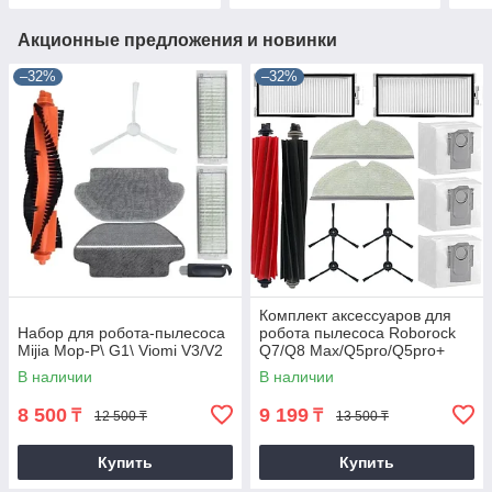
Акционные предложения и новинки
–32%
–32%
Комплект аксессуаров для
Набор для робота-пылесоса
робота пылесоса Roborock
Mijia Mop-P\ G1\ Viomi V3/V2
Q7/Q8 Max/Q5pro/Q5pro+
В наличии
В наличии
8 500
9 199
₸
₸
12 500 ₸
13 500 ₸
Купить
Купить