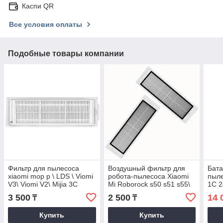
Каспи QR
Все условия оплаты
Подобные товары компании
Фильтр для пылесоса
Воздушный фильтр для
Бата
xiaomi mop p \ LDS \ Viomi
робота-пылесоса Xiaomi
пыле
V3\ Viomi V2\ Mijia 3C
Mi Roborock s50 s51 s55\
1C 
E5 (люкс копия)
STY
3 500
2 500
14 
₸
₸
Купить
Купить