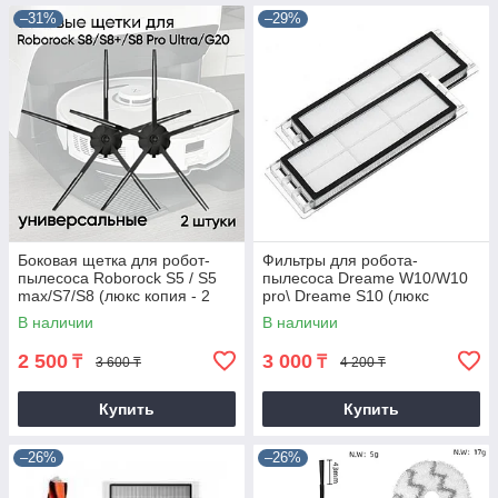
–31%
–29%
Боковая щетка для робот-
Фильтры для робота-
пылесоса Roborock S5 / S5
пылесоса Dreame W10/W10
max/S7/S8 (люкс копия - 2
pro\ Dreame S10 (люкс
штуки)
копия)
В наличии
В наличии
2 500
3 000
₸
₸
3 600 ₸
4 200 ₸
Купить
Купить
–26%
–26%