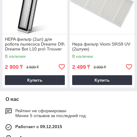
HEPA фильтр (2шт) для
робота пылесоса Dreame D9\
Hepa фильтр Viomi S9\S9 UV
Dreame Bot L10 pro\ Trouver
(2штуки)
LDS\ Dreame D10S pro\F9 pro
В наличии
В наличии
2 900
2 499
₸
₸
3 500 ₸
3 000 ₸
Купить
Купить
О нас
Рейтинг не сформирован
Менее 5 отзывов за последний год
Работает с 09.12.2015